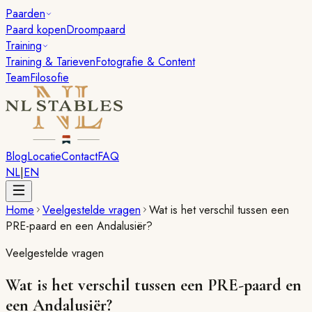
Paarden
Paard kopen
Droompaard
Training
Training & Tarieven
Fotografie & Content
Team
Filosofie
Blog
Locatie
Contact
FAQ
NL
|
EN
Home
Veelgestelde vragen
Wat is het verschil tussen een
PRE-paard en een Andalusiër?
Veelgestelde vragen
Wat is het verschil tussen een PRE-paard en
een Andalusiër?